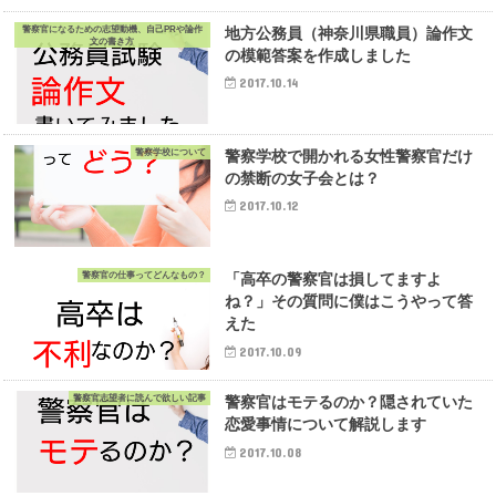
警察官になるための志望動機、自己PRや論作
地方公務員（神奈川県職員）論作文
文の書き方
の模範答案を作成しました
2017.10.14
警察学校について
警察学校で開かれる女性警察官だけ
の禁断の女子会とは？
2017.10.12
警察官の仕事ってどんなもの？
「高卒の警察官は損してますよ
ね？」その質問に僕はこうやって答
えた
2017.10.09
警察官志望者に読んで欲しい記事
警察官はモテるのか？隠されていた
恋愛事情について解説します
2017.10.08