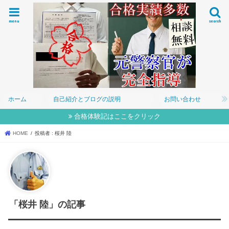
menu
search
ホーム
自己紹介とブログの説明
お問い合わせ
合格体験記はここをクリック
HOME
投稿者 : 桜井 陸
「桜井 陸」の記事