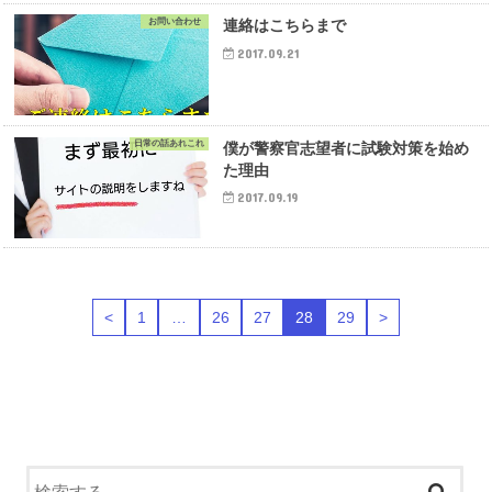
お問い合わせ
連絡はこちらまで
2017.09.21
日常の話あれこれ
僕が警察官志望者に試験対策を始め
た理由
2017.09.19
<
1
…
26
27
28
29
>