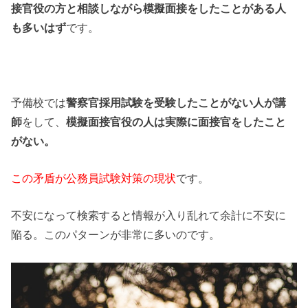
接官役の方と相談しながら模擬面接をしたことがある人
も多いはず
です。
予備校では
警察官採用試験を受験したことがない人が講
師
をして、
模擬面接官役の人は実際に面接官をしたこと
がない。
この矛盾が公務員試験対策の現状
です。
不安になって検索すると情報が入り乱れて余計に不安に
陥る。このパターンが非常に多いのです。