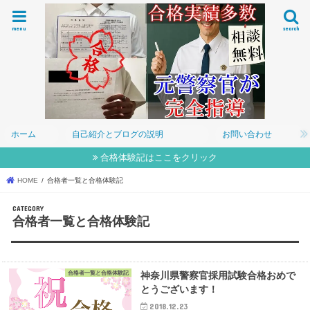
menu
search
ホーム
自己紹介とブログの説明
お問い合わせ
合格体験記はここをクリック
HOME
合格者一覧と合格体験記
合格者一覧と合格体験記
合格者一覧と合格体験記
神奈川県警察官採用試験合格おめで
とうございます！
2018.12.23