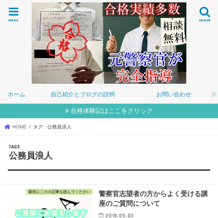
menu
search
ホーム
自己紹介とブログの説明
お問い合わせ
合格体験記はここをクリック
HOME
タグ : 公務員浪人
公務員浪人
最初にこの６記事を読んでください
警察官志望者の方からよく受ける講
座のご質問について
2018.05.03