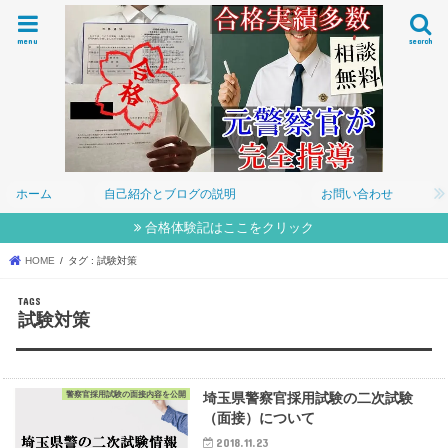
menu
search
ホーム
自己紹介とブログの説明
お問い合わせ
合格体験記はここをクリック
HOME
タグ : 試験対策
試験対策
警察官採用試験の面接内容を公開
埼玉県警察官採用試験の二次試験
（面接）について
2018.11.23