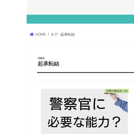
HOME
タグ : 起承転結
起承転結
日常の話あれこれ