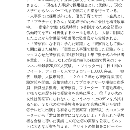
させる。 ・現在も人事課で採用担当として勤務し、現役
大学生からシルバー世代まで幅広く面接を行っている。
・人事課では採用以外にも、優良子育てサポート企業とし
て『プラチナくるみん』認定取得のために会社を構造改革
中。 ・所定外労働（残業時間）を削減するため全部署の
労働時間を常に可視化するツールを導入し、大幅に削減さ
せたことから労働基準監督署の監督官から賞賛される。
・『警察官になる前に学んだ知識』と『警察官として働い
た間に蓄えた経験』『実際に人事課で勤務した経験』をミ
ックスさせた警察官採用試験対策は１年で数十名の合格者
を輩出。 ・顔出しなしの講義YouTube動画で異例のチャ
ンネル登録者20,000人突破。 ・ツイッターは１日１回の
ツイート、フォロー０人でフォロワー1,000人突破。 ・40
代、既婚、大阪市居住。 ・２０１７年から警察官採用試
験対策を開始。合格実績としてプロボクサーや現役自衛隊
員、転職歴多数者、元警察官、フリーター、工場勤務者な
ど様々な経歴を持つ受験者を合格に導く。 ①『３０代の
女性は警察官になれない』というネット上のデマを払拭す
るため、３０代の女性受験者を集めて合格に導いた実績
②テレビに出演する有名な元警察官（警部級）のコメンテ
ーターから『君は警察官にはなれないよ』と言われた受験
者を合格に導いた実績 この①と②の実績を公表してネッ
トに大きな反響を与える。 当サイトの情報をコピーペー