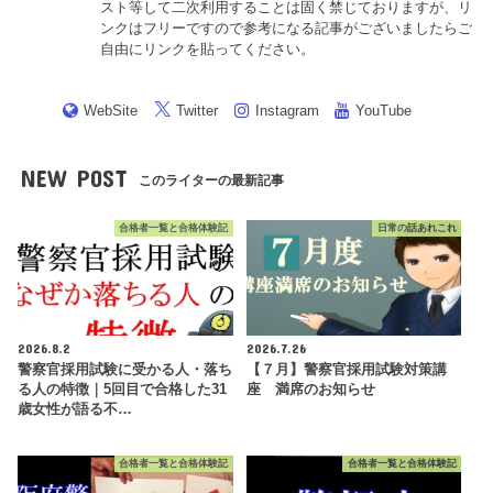
スト等して二次利用することは固く禁じておりますが、リ
ンクはフリーですので参考になる記事がございましたらご
自由にリンクを貼ってください。
WebSite
Twitter
Instagram
YouTube
NEW POST
このライターの最新記事
合格者一覧と合格体験記
日常の話あれこれ
2026.8.2
2026.7.26
警察官採用試験に受かる人・落ち
【７月】警察官採用試験対策講
る人の特徴｜5回目で合格した31
座 満席のお知らせ
歳女性が語る不…
合格者一覧と合格体験記
合格者一覧と合格体験記