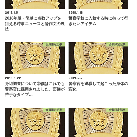
2018.1.5
2018.1.18
2018年版・簡単に点数アップを
警察学校に入校する時に持って行
狙える時事ニュースと論作文の裏
きたいアイテム
技
会員限定記事
会員限定記事
2018.5.22
2019.3.3
身辺調査について②僕はこれでも
警察官を退職して起こった身体の
警察官に採用されました。面接が
変化
苦手なタイプ…
会員限定記事
会員限定記事