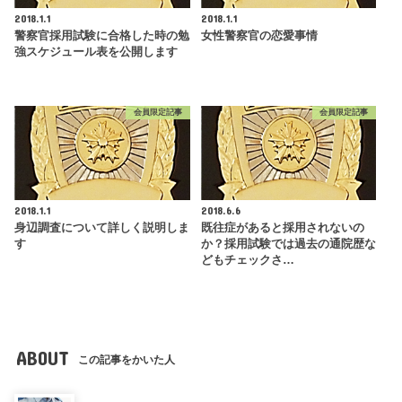
2018.1.1
2018.1.1
警察官採用試験に合格した時の勉
女性警察官の恋愛事情
強スケジュール表を公開します
会員限定記事
会員限定記事
2018.1.1
2018.6.6
身辺調査について詳しく説明しま
既往症があると採用されないの
す
か？採用試験では過去の通院歴な
どもチェックさ…
ABOUT
この記事をかいた人