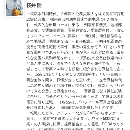
桜井 陸
・就職氷河期時代、３年間の公務員浪人を経て警察官採用
試験に合格。 採用後は同期内最速で刑事課に引き抜か
れ、代表的な出世コースに乗る。 刑事部長褒賞、地域部
長褒賞、交通部長褒賞、署長褒賞など受賞歴多数。（賞状
はプロフィールページに掲載） ・初任科、初任補修科を
経て地域課（地域第３係）へ初任配属。 ・初任配置先の
交番が高級住宅街で事件・事故の発生が毎日０件という平
和な勤務地であったため、仕事が覚えられずに焦る→最多
忙な交番へ異動希望を出す。 ・異動先の交番は歓楽街の
ど真ん中にあり、深夜でも大きな事件が発生する『不夜
城』として警察２４時でも頻繁に紹介される勤務先であっ
た。 深夜２時に『１０対１５の喧嘩発生』という意味不
明な無線を聞き、戦慄が走った思い出。 ・交番勤務時代
は老若男女問わず地域住民が交番に訪れ、幹部から「行列
のできる交番」と揶揄される。 ・警察官になり昇任試験
に合格し、自分のやりたかった仕事も完遂して燃え尽き症
候群に陥り退職。 （ちなみにプロフィール写真は巡査部
長に昇進したあと、退職前に記念撮影したものです。）
・転職したとき、アラフォーながらGAFAからオファーを
貰う。 ・警察官退職後は大手企業（ホワイト500認定企
業）の人事課に転職、採用担当として活躍。DODAやリク
ナビ、エン転職など各媒体を駆使して採用率を大幅に向上