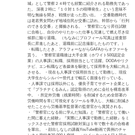
城』として警察２４時でも頻繁に紹介される勤務先であっ
た。 深夜２時に『１０対１５の喧嘩発生』という意味不
明な無線を聞き、戦慄が走った思い出。 ・交番勤務時代
は老若男女問わず地域住民が交番に訪れ、幹部から「行列
のできる交番」と揶揄される。 ・警察官になり昇任試験
に合格し、自分のやりたかった仕事も完遂して燃え尽き症
候群に陥り退職。 （ちなみにプロフィール写真は巡査部
長に昇進したあと、退職前に記念撮影したものです。）
・転職したとき、アラフォーながらGAFAからオファーを
貰う。 ・警察官退職後は大手企業（ホワイト500認定企
業）の人事課に転職、採用担当として活躍。DODAやリク
ナビ、エン転職など各媒体を駆使して採用率を大幅に向上
させる。 ・現在も人事課で採用担当として勤務し、現役
大学生からシルバー世代まで幅広く面接を行っている。
・人事課では採用以外にも、優良子育てサポート企業とし
て『プラチナくるみん』認定取得のために会社を構造改革
中。 ・所定外労働（残業時間）を削減するため全部署の
労働時間を常に可視化するツールを導入し、大幅に削減さ
せたことから労働基準監督署の監督官から賞賛される。
・『警察官になる前に学んだ知識』と『警察官として働い
た間に蓄えた経験』『実際に人事課で勤務した経験』をミ
ックスさせた警察官採用試験対策は１年で数十名の合格者
を輩出。 ・顔出しなしの講義YouTube動画で異例のチャ