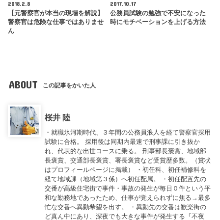
2018.2.8
2017.10.17
【元警察官が本当の現場を解説】
公務員試験の勉強で不安になった
警察官は危険な仕事ではありませ
時にモチベーションを上げる方法
ん
ABOUT
この記事をかいた人
桜井 陸
・就職氷河期時代、３年間の公務員浪人を経て警察官採用
試験に合格。 採用後は同期内最速で刑事課に引き抜か
れ、代表的な出世コースに乗る。 刑事部長褒賞、地域部
長褒賞、交通部長褒賞、署長褒賞など受賞歴多数。（賞状
はプロフィールページに掲載） ・初任科、初任補修科を
経て地域課（地域第３係）へ初任配属。 ・初任配置先の
交番が高級住宅街で事件・事故の発生が毎日０件という平
和な勤務地であったため、仕事が覚えられずに焦る→最多
忙な交番へ異動希望を出す。 ・異動先の交番は歓楽街の
ど真ん中にあり、深夜でも大きな事件が発生する『不夜