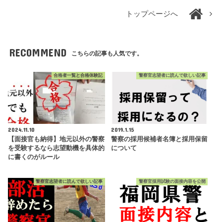
トップページへ
RECOMMEND
こちらの記事も人気です。
合格者一覧と合格体験記
警察官志望者に読んで欲しい記事
2024.11.10
2019.1.15
【面接官も納得】地元以外の警察
警察の採用候補者名簿と採用保留
を受験するなら志望動機を具体的
について
に書くのがルール
警察官志望者に読んで欲しい記事
警察官採用試験の面接内容を公開