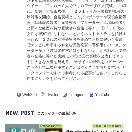
ンネル登録者20,000人突破。 ・ツイッターは１日１回の
ツイート、フォロー０人でフォロワー1,000人突破。 ・40
代、既婚、大阪市居住。 ・２０１７年から警察官採用試
験対策を開始。合格実績としてプロボクサーや現役自衛隊
員、転職歴多数者、元警察官、フリーター、工場勤務者な
ど様々な経歴を持つ受験者を合格に導く。 ①『３０代の
女性は警察官になれない』というネット上のデマを払拭す
るため、３０代の女性受験者を集めて合格に導いた実績
②テレビに出演する有名な元警察官（警部級）のコメンテ
ーターから『君は警察官にはなれないよ』と言われた受験
者を合格に導いた実績 この①と②の実績を公表してネッ
トに大きな反響を与える。 当サイトの情報をコピーペー
スト等して二次利用することは固く禁じておりますが、リ
ンクはフリーですので参考になる記事がございましたらご
自由にリンクを貼ってください。
WebSite
Twitter
Instagram
YouTube
NEW POST
このライターの最新記事
日常の話あれこれ
合格者一覧と合格体験記