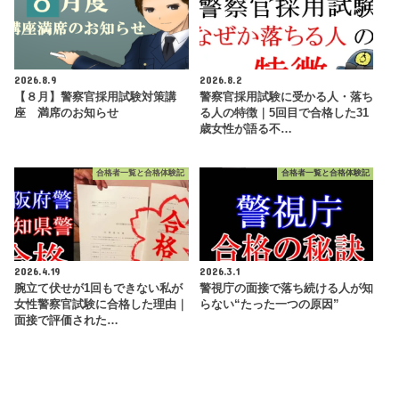
2026.8.9
2026.8.2
【８月】警察官採用試験対策講
警察官採用試験に受かる人・落ち
座 満席のお知らせ
る人の特徴｜5回目で合格した31
歳女性が語る不…
合格者一覧と合格体験記
合格者一覧と合格体験記
2026.4.19
2026.3.1
腕立て伏せが1回もできない私が
警視庁の面接で落ち続ける人が知
女性警察官試験に合格した理由｜
らない“たった一つの原因”
面接で評価された…