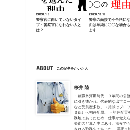
2020.1.6
2020.10.19
警察官に向いていないタイ
警察の面接で不合格に
プ・警察官になれない人と
由は単純に〇〇な場合
は？
ます
ABOUT
この記事をかいた人
桜井 陸
・就職氷河期時代、３年間の公務
に引き抜かれ、代表的な出世コー
など受賞歴多数。（賞状はプロフ
３係）へ初任配属。 ・初任配置
務地であったため、仕事が覚えら
楽街のど真ん中にあり、深夜で
される勤務先であった。 深夜２