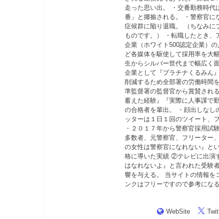
走った思い出。 ・交番勤務時代
番」と揶揄される。 ・警察官に
症候群に陥り退職。 （ちなみに
ものです。） ・転職したとき、
企業（ホワイト500認定企業）
ど各媒体を駆使して採用率を大幅
生からシルバー世代まで幅広く面
企業として『プラチナくるみん』
削減するため全部署の労働時間
準監督署の監督官から賞賛される
蓄えた経験』『実際に人事課で
の合格者を輩出。 ・顔出しなしの講
ッターは１日１回のツイート、フォ
・２０１７年から警察官採用試
多数者、元警察官、フリーター、
の女性は警察官になれない』と
格に導いた実績 ②テレビに出演
はなれないよ』と言われた受験者
響を与える。 当サイトの情報を
ンクはフリーですので参考にな
WebSite
Twit