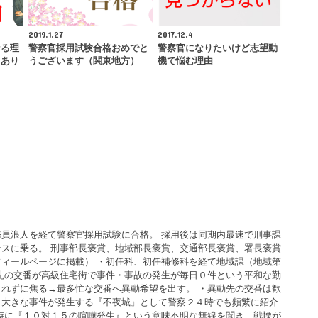
2019.1.27
2017.12.4
なる理
警察官採用試験合格おめでと
警察官になりたいけど志望動
もあり
うございます（関東地方）
機で悩む理由
員浪人を経て警察官採用試験に合格。 採用後は同期内最速で刑事課
スに乗る。 刑事部長褒賞、地域部長褒賞、交通部長褒賞、署長褒賞
ィールページに掲載） ・初任科、初任補修科を経て地域課（地域第
先の交番が高級住宅街で事件・事故の発生が毎日０件という平和な勤
れずに焦る→最多忙な交番へ異動希望を出す。 ・異動先の交番は歓
も大きな事件が発生する『不夜城』として警察２４時でも頻繁に紹介
時に『１０対１５の喧嘩発生』という意味不明な無線を聞き、戦慄が