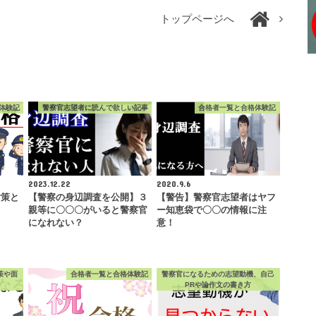
トップページへ
体験記
警察官志望者に読んで欲しい記事
合格者一覧と合格体験記
2023.12.22
2020.9.6
対策と
【警察の身辺調査を公開】３
【警告】警察官志望者はヤフ
親等に〇〇〇がいると警察官
ー知恵袋で〇〇の情報に注
になれない？
意！
策や面
合格者一覧と合格体験記
警察官になるための志望動機、自己
PRや論作文の書き方