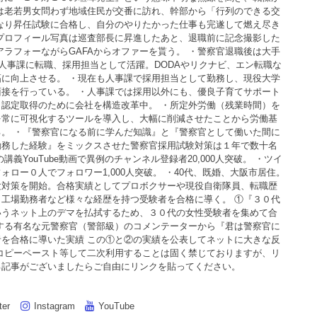
は老若男女問わず地域住民が交番に訪れ、幹部から「行列のできる交
なり昇任試験に合格し、自分のやりたかった仕事も完遂して燃え尽き
プロフィール写真は巡査部長に昇進したあと、退職前に記念撮影した
アラフォーながらGAFAからオファーを貰う。 ・警察官退職後は大手
の人事課に転職、採用担当として活躍。DODAやリクナビ、エン転職な
に向上させる。 ・現在も人事課で採用担当として勤務し、現役大学
接を行っている。 ・人事課では採用以外にも、優良子育てサポート
認定取得のために会社を構造改革中。 ・所定外労働（残業時間）を
を常に可視化するツールを導入し、大幅に削減させたことから労働基
。 ・『警察官になる前に学んだ知識』と『警察官として働いた間に
勤務した経験』をミックスさせた警察官採用試験対策は１年で数十名
義YouTube動画で異例のチャンネル登録者20,000人突破。 ・ツイ
ロー０人でフォロワー1,000人突破。 ・40代、既婚、大阪市居住。
験対策を開始。合格実績としてプロボクサーや現役自衛隊員、転職歴
工場勤務者など様々な経歴を持つ受験者を合格に導く。 ①『３０代
いうネット上のデマを払拭するため、３０代の女性受験者を集めて合
する有名な元警察官（警部級）のコメンテーターから『君は警察官に
を合格に導いた実績 この①と②の実績を公表してネットに大きな反
コピーペースト等して二次利用することは固く禁じておりますが、リ
る記事がございましたらご自由にリンクを貼ってください。
ter
Instagram
YouTube