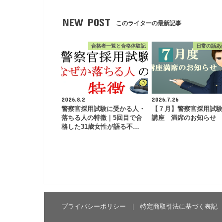
NEW POST
このライターの最新記事
合格者一覧と合格体験記
日常の話あ
2026.8.2
2026.7.26
警察官採用試験に受かる人・
【７月】警察官採用試
落ちる人の特徴｜5回目で合
講座 満席のお知らせ
格した31歳女性が語る不…
プライバシーポリシー
特定商取引法に基づく表記