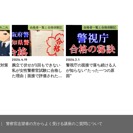
れこれ
合格者一覧と合格体験記
合格者一覧と合格体験記
2026.4.19
2026.3.1
験対策
腕立て伏せが1回もできない
警視庁の面接で落ち続ける人
私が女性警察官試験に合格し
が知らない“たった一つの原
た理由｜面接で評価された…
因”
警察官志望者の方からよく受ける講座のご質問について