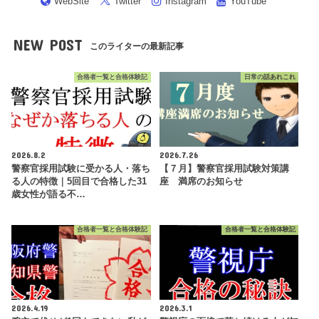
WebSite
Twitter
Instagram
YouTube
NEW POST
このライターの最新記事
合格者一覧と合格体験記
日常の話あれこれ
2026.8.2
2026.7.26
警察官採用試験に受かる人・落ち
【７月】警察官採用試験対策講
る人の特徴｜5回目で合格した31
座 満席のお知らせ
歳女性が語る不…
合格者一覧と合格体験記
合格者一覧と合格体験記
2026.4.19
2026.3.1