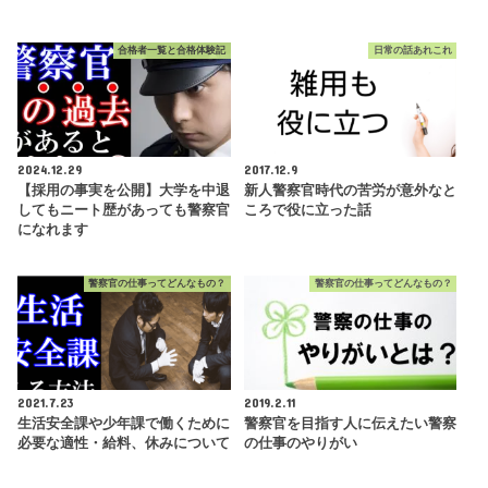
合格者一覧と合格体験記
日常の話あれこれ
2024.12.29
2017.12.9
【採用の事実を公開】大学を中退
新人警察官時代の苦労が意外なと
してもニート歴があっても警察官
ころで役に立った話
になれます
警察官の仕事ってどんなもの？
警察官の仕事ってどんなもの？
2021.7.23
2019.2.11
生活安全課や少年課で働くために
警察官を目指す人に伝えたい警察
必要な適性・給料、休みについて
の仕事のやりがい