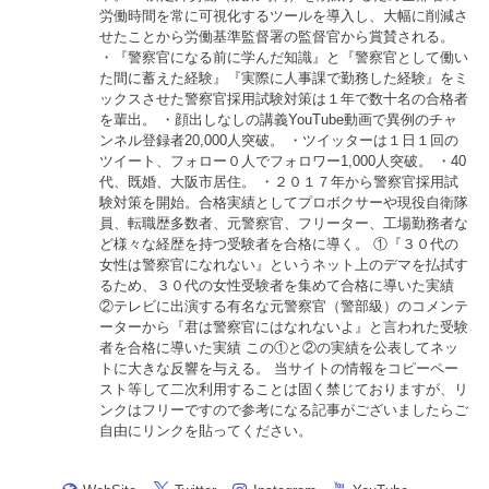
労働時間を常に可視化するツールを導入し、大幅に削減さ
せたことから労働基準監督署の監督官から賞賛される。
・『警察官になる前に学んだ知識』と『警察官として働い
た間に蓄えた経験』『実際に人事課で勤務した経験』をミ
ックスさせた警察官採用試験対策は１年で数十名の合格者
を輩出。 ・顔出しなしの講義YouTube動画で異例のチャ
ンネル登録者20,000人突破。 ・ツイッターは１日１回の
ツイート、フォロー０人でフォロワー1,000人突破。 ・40
代、既婚、大阪市居住。 ・２０１７年から警察官採用試
験対策を開始。合格実績としてプロボクサーや現役自衛隊
員、転職歴多数者、元警察官、フリーター、工場勤務者な
ど様々な経歴を持つ受験者を合格に導く。 ①『３０代の
女性は警察官になれない』というネット上のデマを払拭す
るため、３０代の女性受験者を集めて合格に導いた実績
②テレビに出演する有名な元警察官（警部級）のコメンテ
ーターから『君は警察官にはなれないよ』と言われた受験
者を合格に導いた実績 この①と②の実績を公表してネッ
トに大きな反響を与える。 当サイトの情報をコピーペー
スト等して二次利用することは固く禁じておりますが、リ
ンクはフリーですので参考になる記事がございましたらご
自由にリンクを貼ってください。