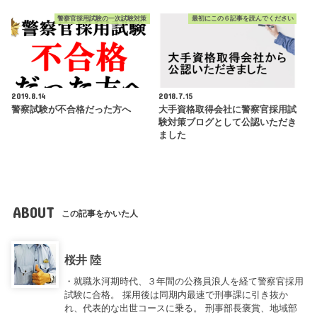
警察官採用試験の一次試験対策
最初にこの６記事を読んでください
2019.8.14
2018.7.15
警察試験が不合格だった方へ
大手資格取得会社に警察官採用試
験対策ブログとして公認いただき
ました
ABOUT
この記事をかいた人
桜井 陸
・就職氷河期時代、３年間の公務員浪人を経て警察官採用
試験に合格。 採用後は同期内最速で刑事課に引き抜か
れ、代表的な出世コースに乗る。 刑事部長褒賞、地域部