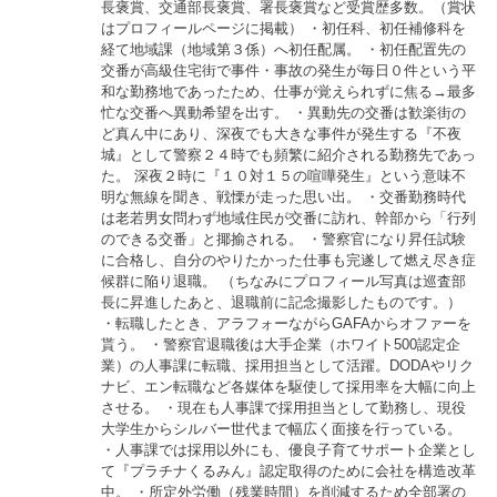
長褒賞、交通部長褒賞、署長褒賞など受賞歴多数。（賞状
はプロフィールページに掲載） ・初任科、初任補修科を
経て地域課（地域第３係）へ初任配属。 ・初任配置先の
交番が高級住宅街で事件・事故の発生が毎日０件という平
和な勤務地であったため、仕事が覚えられずに焦る→最多
忙な交番へ異動希望を出す。 ・異動先の交番は歓楽街の
ど真ん中にあり、深夜でも大きな事件が発生する『不夜
城』として警察２４時でも頻繁に紹介される勤務先であっ
た。 深夜２時に『１０対１５の喧嘩発生』という意味不
明な無線を聞き、戦慄が走った思い出。 ・交番勤務時代
は老若男女問わず地域住民が交番に訪れ、幹部から「行列
のできる交番」と揶揄される。 ・警察官になり昇任試験
に合格し、自分のやりたかった仕事も完遂して燃え尽き症
候群に陥り退職。 （ちなみにプロフィール写真は巡査部
長に昇進したあと、退職前に記念撮影したものです。）
・転職したとき、アラフォーながらGAFAからオファーを
貰う。 ・警察官退職後は大手企業（ホワイト500認定企
業）の人事課に転職、採用担当として活躍。DODAやリク
ナビ、エン転職など各媒体を駆使して採用率を大幅に向上
させる。 ・現在も人事課で採用担当として勤務し、現役
大学生からシルバー世代まで幅広く面接を行っている。
・人事課では採用以外にも、優良子育てサポート企業とし
て『プラチナくるみん』認定取得のために会社を構造改革
中。 ・所定外労働（残業時間）を削減するため全部署の