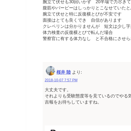
腕立て伏せも30回いかず 20半場で力尽き
腹筋やバービーはしっかりとこなせていたと
腕立て伏せと特に反復横とびが不安です
面接はとても良くでき 自信があります
クレペリンは分かりませんが 短文は少し字
体力検査の反復横とびで転んだ場合
警察官に有する体力なし と不合格にさせら
桜井 陸
より:
2018-10-07 7:57 PM
大丈夫です。
それよりも受験態度等を見ているのでやる
吉報をお待ちしていますね。