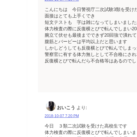
こんにちは 今日警視庁二次試験3類を受け
面接はとても上手くでき
短文テストも 字は雑になってしまいました
体力検査の際に反復横とびで転んでしまい20
腕立て伏せも最後までできず20回強で潰れ
腹筋とバービーは平均以上だと思います
しかしどうしても反復横とびで転んでしまっ
警察官に有する体力無しとして不合格にされ
反復横とびで転んだら不合格等はあるのでし
おいこう
より:
2018-10-07 7:20 PM
今日 ３類二次試験を受けた高校生です
体力検査の際に反復横とびで転んでしまいま