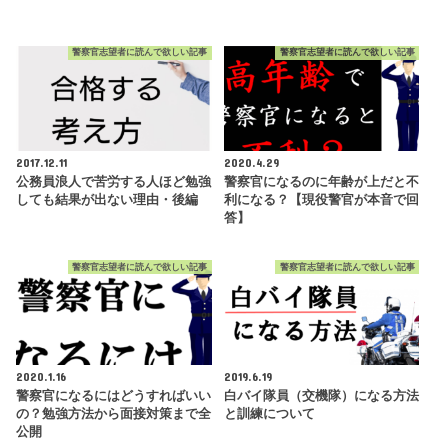
警察官志望者に読んで欲しい記事
警察官志望者に読んで欲しい記事
2017.12.11
2020.4.29
公務員浪人で苦労する人ほど勉強
警察官になるのに年齢が上だと不
しても結果が出ない理由・後編
利になる？【現役警官が本音で回
答】
警察官志望者に読んで欲しい記事
警察官志望者に読んで欲しい記事
2020.1.16
2019.6.19
警察官になるにはどうすればいい
白バイ隊員（交機隊）になる方法
の？勉強方法から面接対策まで全
と訓練について
公開