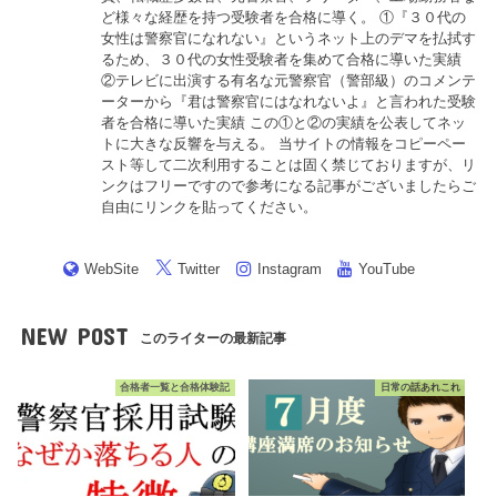
ど様々な経歴を持つ受験者を合格に導く。 ①『３０代の
女性は警察官になれない』というネット上のデマを払拭す
るため、３０代の女性受験者を集めて合格に導いた実績
②テレビに出演する有名な元警察官（警部級）のコメンテ
ーターから『君は警察官にはなれないよ』と言われた受験
者を合格に導いた実績 この①と②の実績を公表してネッ
トに大きな反響を与える。 当サイトの情報をコピーペー
スト等して二次利用することは固く禁じておりますが、リ
ンクはフリーですので参考になる記事がございましたらご
自由にリンクを貼ってください。
WebSite
Twitter
Instagram
YouTube
NEW POST
このライターの最新記事
合格者一覧と合格体験記
日常の話あれこれ