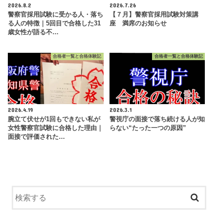
2026.8.2
2026.7.26
警察官採用試験に受かる人・落ち
【７月】警察官採用試験対策講
る人の特徴｜5回目で合格した31
座 満席のお知らせ
歳女性が語る不…
合格者一覧と合格体験記
合格者一覧と合格体験記
2026.4.19
2026.3.1
腕立て伏せが1回もできない私が
警視庁の面接で落ち続ける人が知
女性警察官試験に合格した理由｜
らない“たった一つの原因”
面接で評価された…