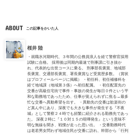
ABOUT
この記事をかいた人
桜井 陸
・就職氷河期時代、３年間の公務員浪人を経て警察官採用
試験に合格。 採用後は同期内最速で刑事課に引き抜か
れ、代表的な出世コースに乗る。 刑事部長褒賞、地域部
長褒賞、交通部長褒賞、署長褒賞など受賞歴多数。（賞状
はプロフィールページに掲載） ・初任科、初任補修科を
経て地域課（地域第３係）へ初任配属。 ・初任配置先の
交番が高級住宅街で事件・事故の発生が毎日０件という平
和な勤務地であったため、仕事が覚えられずに焦る→最多
忙な交番へ異動希望を出す。 ・異動先の交番は歓楽街の
ど真ん中にあり、深夜でも大きな事件が発生する『不夜
城』として警察２４時でも頻繁に紹介される勤務先であっ
た。 深夜２時に『１０対１５の喧嘩発生』という意味不
明な無線を聞き、戦慄が走った思い出。 ・交番勤務時代
は老若男女問わず地域住民が交番に訪れ、幹部から「行列