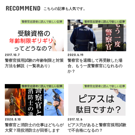
RECOMMEND
こちらの記事も人気です。
警察官志望者に読んで欲しい記事
警察官志望者に読んで欲しい記事
2017.10.7
2020.6.19
警察官採用試験の年齢制限と対策
警察官を退職して再受験した場
方法を解説（一覧表あり）
合、もう一度警察官になれるの
か？
警察官志望者に読んで欲しい記事
警察官志望者に読んで欲しい記事
2020.8.10
2017.12.6
警察官と消防士の仕事はどちらが
ピアス穴があると警察官採用試験
大変？現役消防士が回答します
で不合格になるの？