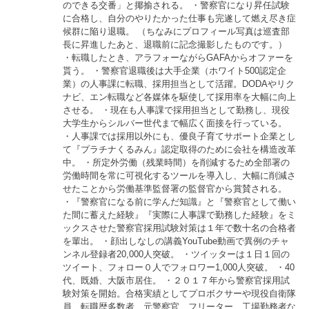
のできる交番」と揶揄される。 ・警察官になり昇任試験
に合格し、自分のやりたかった仕事も完遂して燃え尽き症
候群に陥り退職。 （ちなみにプロフィール写真は巡査部
長に昇進したあと、退職前に記念撮影したものです。）
・転職したとき、アラフォーながらGAFAからオファーを
貰う。 ・警察官退職後は大手企業（ホワイト500認定企
業）の人事課に転職、採用担当として活躍。DODAやリク
ナビ、エン転職など各媒体を駆使して採用率を大幅に向上
させる。 ・現在も人事課で採用担当として勤務し、現役
大学生からシルバー世代まで幅広く面接を行っている。
・人事課では採用以外にも、優良子育てサポート企業とし
て『プラチナくるみん』認定取得のために会社を構造改革
中。 ・所定外労働（残業時間）を削減するため全部署の
労働時間を常に可視化するツールを導入し、大幅に削減さ
せたことから労働基準監督署の監督官から賞賛される。
・『警察官になる前に学んだ知識』と『警察官として働い
た間に蓄えた経験』『実際に人事課で勤務した経験』をミ
ックスさせた警察官採用試験対策は１年で数十名の合格者
を輩出。 ・顔出しなしの講義YouTube動画で異例のチャ
ンネル登録者20,000人突破。 ・ツイッターは１日１回の
ツイート、フォロー０人でフォロワー1,000人突破。 ・40
代、既婚、大阪市居住。 ・２０１７年から警察官採用試
験対策を開始。合格実績としてプロボクサーや現役自衛隊
員、転職歴多数者、元警察官、フリーター、工場勤務者な