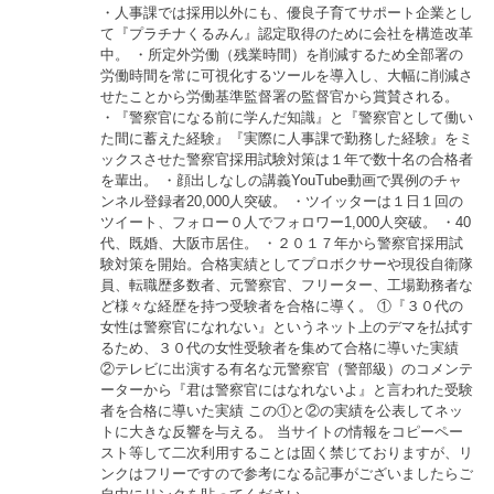
・人事課では採用以外にも、優良子育てサポート企業とし
て『プラチナくるみん』認定取得のために会社を構造改革
中。 ・所定外労働（残業時間）を削減するため全部署の
労働時間を常に可視化するツールを導入し、大幅に削減さ
せたことから労働基準監督署の監督官から賞賛される。
・『警察官になる前に学んだ知識』と『警察官として働い
た間に蓄えた経験』『実際に人事課で勤務した経験』をミ
ックスさせた警察官採用試験対策は１年で数十名の合格者
を輩出。 ・顔出しなしの講義YouTube動画で異例のチャ
ンネル登録者20,000人突破。 ・ツイッターは１日１回の
ツイート、フォロー０人でフォロワー1,000人突破。 ・40
代、既婚、大阪市居住。 ・２０１７年から警察官採用試
験対策を開始。合格実績としてプロボクサーや現役自衛隊
員、転職歴多数者、元警察官、フリーター、工場勤務者な
ど様々な経歴を持つ受験者を合格に導く。 ①『３０代の
女性は警察官になれない』というネット上のデマを払拭す
るため、３０代の女性受験者を集めて合格に導いた実績
②テレビに出演する有名な元警察官（警部級）のコメンテ
ーターから『君は警察官にはなれないよ』と言われた受験
者を合格に導いた実績 この①と②の実績を公表してネッ
トに大きな反響を与える。 当サイトの情報をコピーペー
スト等して二次利用することは固く禁じておりますが、リ
ンクはフリーですので参考になる記事がございましたらご