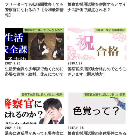
フリーターでも転職回数多くても
警察官採用試験を併願するとマイ
警察官になれるの？【令和最新情
ナス評価で減点される？
報】
警察官の仕事ってどんなもの？
合格者一覧と合格体験記
2021.7.23
2019.1.27
生活安全課や少年課で働くために
警察官採用試験合格おめでとうご
必要な適性・給料、休みについて
ざいます（関東地方）
警察官志望者に読んで欲しい記事
警察官志望者に読んで欲しい記事
2021.4.28
2017.11.25
過去に違反歴があっても警察官に
警察官採用試験の身体要件にある