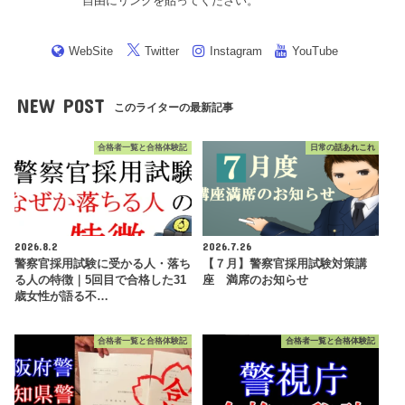
自由にリンクを貼ってください。
WebSite
Twitter
Instagram
YouTube
NEW POST
このライターの最新記事
合格者一覧と合格体験記
日常の話あれこれ
2026.8.2
2026.7.26
警察官採用試験に受かる人・落ち
【７月】警察官採用試験対策講
る人の特徴｜5回目で合格した31
座 満席のお知らせ
歳女性が語る不…
合格者一覧と合格体験記
合格者一覧と合格体験記