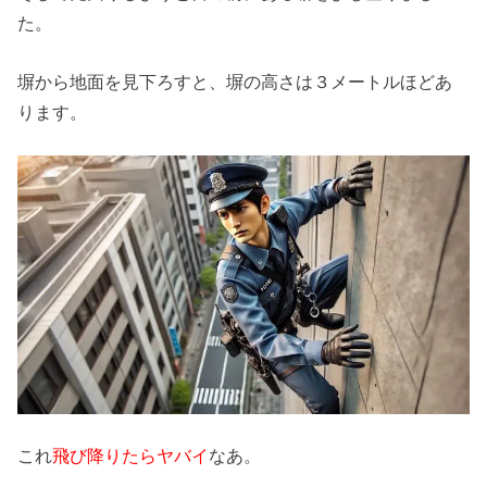
た。
塀から地面を見下ろすと、塀の高さは３メートルほどあ
ります。
これ
飛び降りたらヤバイ
なあ。