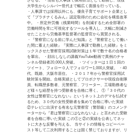
させる。 ・現在も人事課で採用担当として勤務し、現役
大学生からシルバー世代まで幅広く面接を行っている。
・人事課では採用以外にも、優良子育てサポート企業とし
て『プラチナくるみん』認定取得のために会社を構造改革
中。 ・所定外労働（残業時間）を削減するため全部署の
労働時間を常に可視化するツールを導入し、大幅に削減さ
せたことから労働基準監督署の監督官から賞賛される。
・『警察官になる前に学んだ知識』と『警察官として働い
た間に蓄えた経験』『実際に人事課で勤務した経験』をミ
ックスさせた警察官採用試験対策は１年で数十名の合格者
を輩出。 ・顔出しなしの講義YouTube動画で異例のチャ
ンネル登録者20,000人突破。 ・ツイッターは１日１回の
ツイート、フォロー０人でフォロワー1,000人突破。 ・40
代、既婚、大阪市居住。 ・２０１７年から警察官採用試
験対策を開始。合格実績としてプロボクサーや現役自衛隊
員、転職歴多数者、元警察官、フリーター、工場勤務者な
ど様々な経歴を持つ受験者を合格に導く。 ①『３０代の
女性は警察官になれない』というネット上のデマを払拭す
るため、３０代の女性受験者を集めて合格に導いた実績
②テレビに出演する有名な元警察官（警部級）のコメンテ
ーターから『君は警察官にはなれないよ』と言われた受験
者を合格に導いた実績 この①と②の実績を公表してネッ
トに大きな反響を与える。 当サイトの情報をコピーペー
スト等して二次利用することは固く禁じておりますが、リ