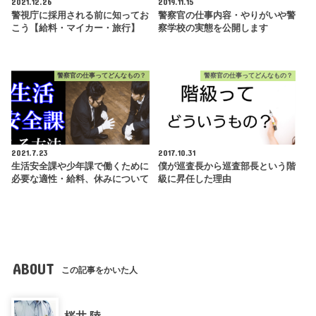
2021.12.26
2019.11.15
警視庁に採用される前に知ってお
警察官の仕事内容・やりがいや警
こう【給料・マイカー・旅行】
察学校の実態を公開します
警察官の仕事ってどんなもの？
警察官の仕事ってどんなもの？
2021.7.23
2017.10.31
生活安全課や少年課で働くために
僕が巡査長から巡査部長という階
必要な適性・給料、休みについて
級に昇任した理由
ABOUT
この記事をかいた人