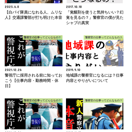
2025.6.8
2017.10.18
【白バイ隊員になれる人、ムリな
「覚醒剤を使うと気持ちいい？幻
人】交通課警部が打ち明けた本音
覚を見るの？」警察官の僕が見た
シャブの真実
警察官の仕事ってどんなもの？
警察官の仕事ってどんなもの？
2021.12.26
2019.9.10
警視庁に採用される前に知ってお
地域課の警察官になるには？仕事
こう【仕事内容・勤務時間・休
内容とやりがいについて
日】
警察官の仕事ってどんなもの？
警察官の仕事ってどんなもの？