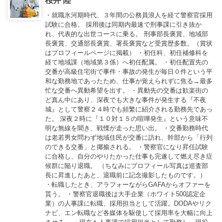
桜井 陸
・就職氷河期時代、３年間の公務員浪人を経て警察官採用
試験に合格。 採用後は同期内最速で刑事課に引き抜か
れ、代表的な出世コースに乗る。 刑事部長褒賞、地域部
長褒賞、交通部長褒賞、署長褒賞など受賞歴多数。（賞状
はプロフィールページに掲載） ・初任科、初任補修科を
経て地域課（地域第３係）へ初任配属。 ・初任配置先の
交番が高級住宅街で事件・事故の発生が毎日０件という平
和な勤務地であったため、仕事が覚えられずに焦る→最多
忙な交番へ異動希望を出す。 ・異動先の交番は歓楽街の
ど真ん中にあり、深夜でも大きな事件が発生する『不夜
城』として警察２４時でも頻繁に紹介される勤務先であっ
た。 深夜２時に『１０対１５の喧嘩発生』という意味不
明な無線を聞き、戦慄が走った思い出。 ・交番勤務時代
は老若男女問わず地域住民が交番に訪れ、幹部から「行列
のできる交番」と揶揄される。 ・警察官になり昇任試験
に合格し、自分のやりたかった仕事も完遂して燃え尽き症
候群に陥り退職。 （ちなみにプロフィール写真は巡査部
長に昇進したあと、退職前に記念撮影したものです。）
・転職したとき、アラフォーながらGAFAからオファーを
貰う。 ・警察官退職後は大手企業（ホワイト500認定企
業）の人事課に転職、採用担当として活躍。DODAやリク
ナビ、エン転職など各媒体を駆使して採用率を大幅に向上